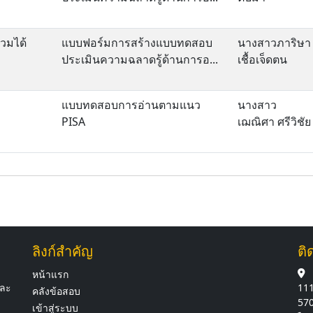
่วมได้
แบบฟอร์มการสร้างแบบทดสอบ
นางสาวภาริษา
ประเมินความฉลาดรู้ด้านการอ...
เชื้อเจ็ดตน
แบบทดสอบการอ่านตามแนว
นางสาว
PISA
เฌณิศา ศรีวิชัย
ลิงก์สำคัญ
ติ
หน้าแรก
และ
111
คลังข้อสอบ
57
เข้าสู่ระบบ