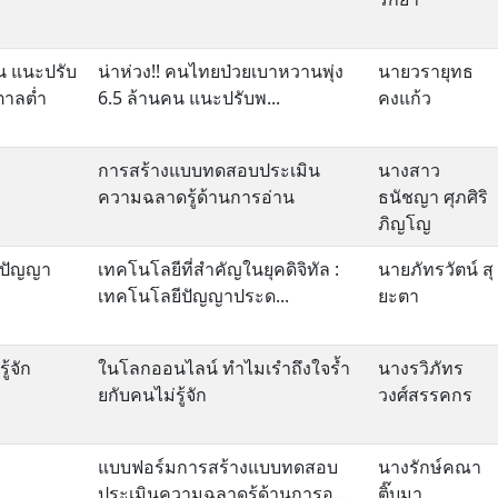
คน แนะปรับ
น่าห่วง!! คนไทยป่วยเบาหวานพุ่ง
นายวรายุทธ
ตาลต่ำ
6.5 ล้านคน แนะปรับพ...
คงแก้ว
การสร้างแบบทดสอบประเมิน
นางสาว
ความฉลาดรู้ด้านการอ่าน
ธนัชญา ศุภศิริ
ภิญโญ
ยีปัญญา
เทคโนโลยีที่สำคัญในยุคดิจิทัล :
นายภัทรวัตน์ สุ
เทคโนโลยีปัญญาประด...
ยะตา
้จัก
ในโลกออนไลน์ ทำไมเรำถึงใจร้ำ
นางรวิภัทร
ยกับคนไม่รู้จัก
วงศ์สรรคกร
แบบฟอร์มการสร้างแบบทดสอบ
นางรักษ์คณา
ประเมินความฉลาดรู้ด้านการอ...
ติ๊บมา